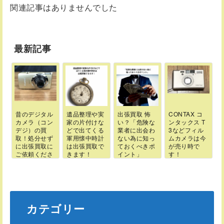
関連記事はありませんでした
最新記事
昔のデジタル
遺品整理や実
出張買取 怖
CONTAX コ
カメラ（コン
家の片付けな
い？「危険な
ンタックス T
デジ）の買
どで出てくる
業者に出会わ
3などフィル
取！処分せず
軍用懐中時計
ない為に知っ
ムカメラは今
に出張買取に
は出張買取で
ておくべきポ
が売り時で
ご依頼くださ
きます！
イント」
す！
い
カテゴリ
ー